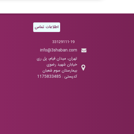
اطلاعات تماس
33129111-19
info@3shaban.com
تهران، میدان قیام، پل ری
خیابان شهید رضوی
بیمارستان سوم شعبان
کدپستی : 1175833485