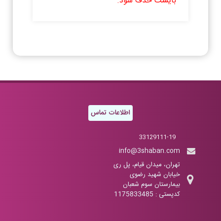
بایست حذف شود.
اطلاعات تماس
33129111-19
info@3shaban.com
تهران، میدان قیام، پل ری
خیابان شهید رضوی
بیمارستان سوم شعبان
کدپستی : 1175833485