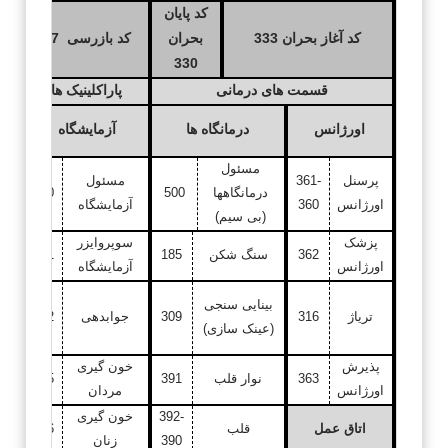
کد پایان
کد
کد آغاز بحران 333
بحران
کد بازرسی 77
330
قسمت های درمانی
پاراکلینیک ها
ه
اورژانس
درمانگاه ها
آزمایشگاه
مسئول
پرسنل
361-
مسئول
دفت
درمانگاهها
500
430
اورژانس
360
آزمایشگاه
ع
(بی سیم)
پزشک
سوپروایزر
362
سنگ شکن
185
431
اورژانس
آزمایشگاه
مد
بینایی سنجی
تریاژ
316
309
جوابدهی
432
(عینک سازی)
پذیرش
خون گیری
363
نوار قلب
391
435
اورژانس
مردان
392-
خون گیری
اتاق عمل
قلب
436
390
زنان
ر