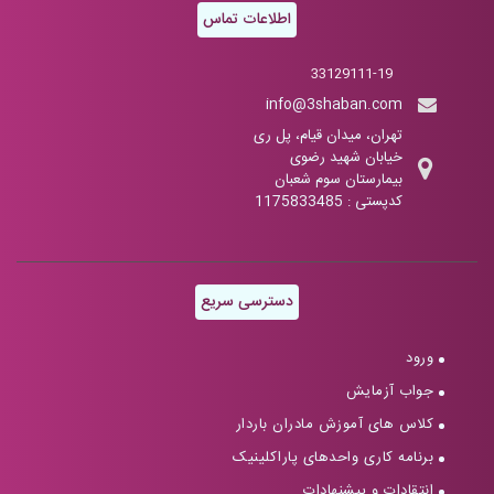
اطلاعات تماس
33129111-19
info@3shaban.com
تهران، میدان قیام، پل ری
خیابان شهید رضوی
بیمارستان سوم شعبان
کدپستی : 1175833485
دسترسی سریع
ورود
جواب آزمایش
کلاس های آموزش مادران باردار
برنامه کاری واحدهای پاراکلینیک
انتقادات و پیشنهادات