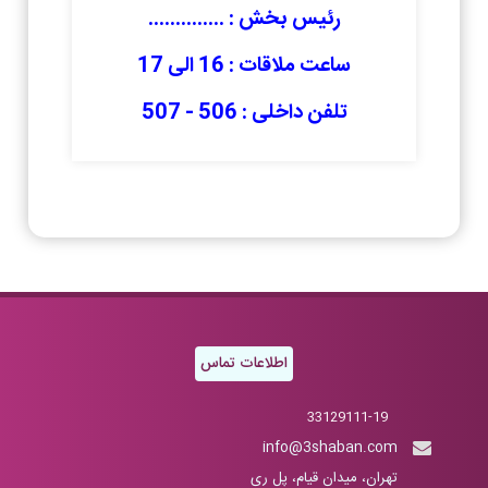
رئیس بخش : ..............
ساعت ملاقات : 16 الی 17
تلفن داخلی : 506 - 507
اطلاعات تماس
33129111-19
info@3shaban.com
تهران، میدان قیام، پل ری