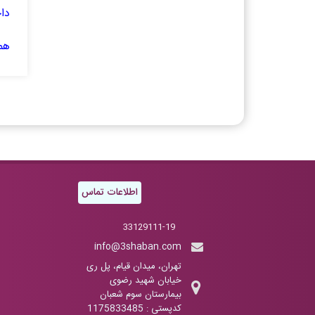
دا
هم
اطلاعات تماس
33129111-19
info@3shaban.com
تهران، میدان قیام، پل ری
خیابان شهید رضوی
بیمارستان سوم شعبان
کدپستی : 1175833485