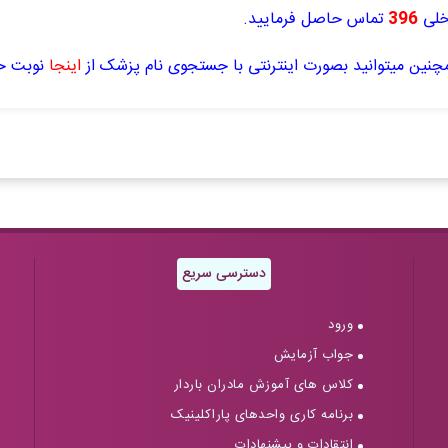
خلی
396
تماس حاصل فرمایید.
چنین میتوانید بصورت اینترنتی با جستجوی نام پزشک از
ا
ینجا
نوبت خو
دسترسی سریع
ورود
جواب آزمایش
کلاس های آموزش مادران باردار
برنامه کاری واحدهای پاراکلینیک
انتقادات و پیشنهادات