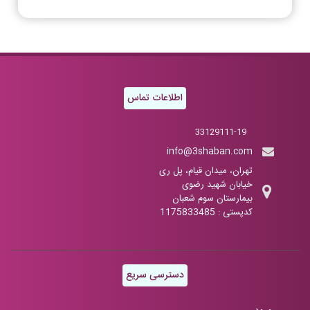
اطلاعات تماس
33129111-19
info@3shaban.com
تهران، میدان قیام، پل ری
خیابان شهید رضوی
بیمارستان سوم شعبان
کدپستی : 1175833485
دسترسی سریع