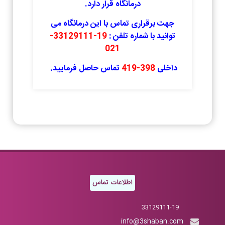
درمانگاه قرار دارد.
جهت برقراری تماس با این درمانگاه می
توانید با شماره تلفن :
19-33129111-
021
داخلی
398-419
تماس حاصل فرمایید.
اطلاعات تماس
33129111-19
info@3shaban.com