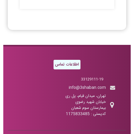
اطلاعات تماس
33129111-19
info@3shaban.com
تهران، میدان قیام، پل ری
خیابان شهید رضوی
بیمارستان سوم شعبان
کدپستی : 1175833485