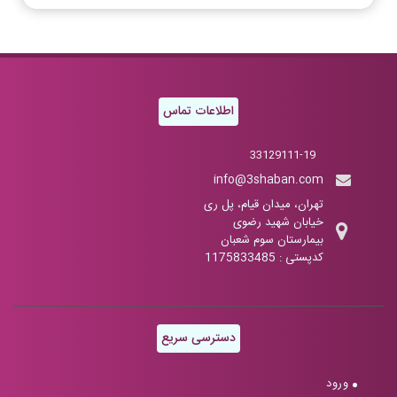
اطلاعات تماس
33129111-19
info@3shaban.com
تهران، میدان قیام، پل ری
خیابان شهید رضوی
بیمارستان سوم شعبان
کدپستی : 1175833485
دسترسی سریع
ورود