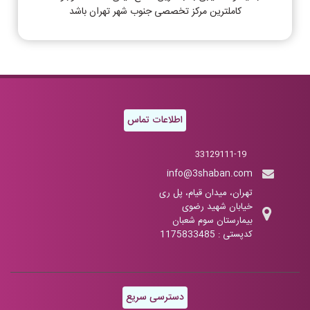
کاملترین مرکز تخصصی جنوب شهر تهران باشد
اطلاعات تماس
33129111-19
info@3shaban.com
تهران، میدان قیام، پل ری
خیابان شهید رضوی
بیمارستان سوم شعبان
کدپستی : 1175833485
دسترسی سریع