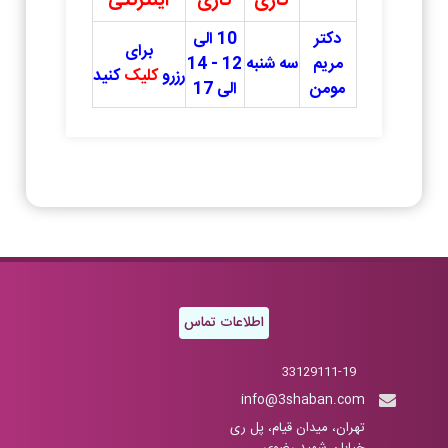
کاری
کاری
اینترنتی
دکتر
10 الی
برای
مریم
سه شنبه
12 - 14
رزرو
کلیک
کنید
مومن
الی 17
اطلاعات تماس
33129111-19
info@3shaban.com
تهران، میدان قیام، پل ری