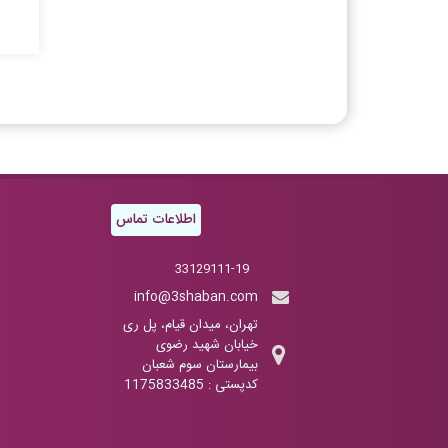
اطلاعات تماس
33129111-19
info@3shaban.com
تهران، میدان قیام، پل ری
خیابان شهید رضوی
بیمارستان سوم شعبان
کدپستی : 1175833485