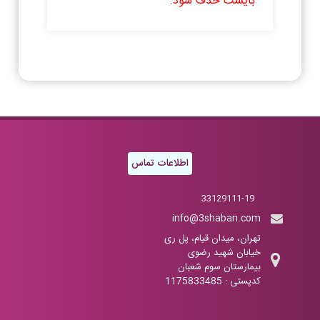
بایست حذف شود.
اطلاعات تماس
33129111-19
info@3shaban.com
تهران، میدان قیام، پل ری
خیابان شهید رضوی
بیمارستان سوم شعبان
کدپستی : 1175833485